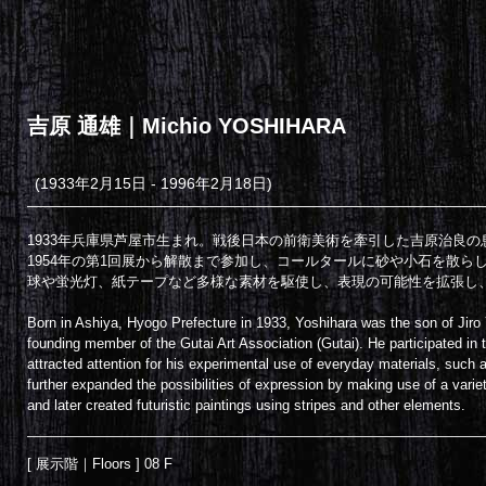
吉原 通雄｜Michio YOSHIHARA
(1933年2月15日 - 1996年2月18日)
1933年兵庫県芦屋市生まれ。戦後日本の前衛美術を牽引した吉原治良
1954年の第1回展から解散まで参加し、コールタールに砂や小石を散
球や蛍光灯、紙テープなど多様な素材を駆使し、表現の可能性を拡張し
Born in Ashiya, Hyogo Prefecture in 1933, Yoshihara was the son of Jiro 
founding member of the Gutai Art Association (Gutai). He participated in the
attracted attention for his experimental use of everyday materials, such
further expanded the possibilities of expression by making use of a variety
and later created futuristic paintings using stripes and other elements.
[ 展示階｜Floors ] 08 F